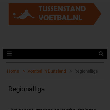
S
k
i
p
Tussenstand Voetbal
t
o
c
o
n
t
Home
Voetbal In Duitsland
Regionalliga
e
n
Regionalliga
t