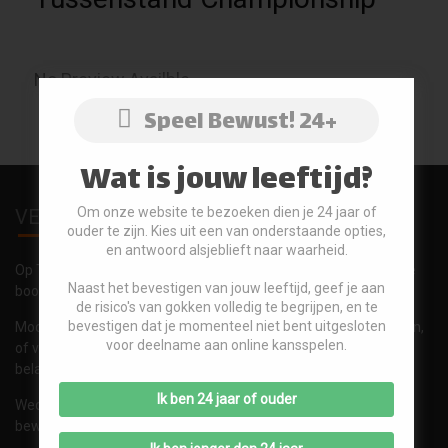
No Preview Availble
Speel Bewust! 24+
Wat is jouw leeftijd?
Om onze website te bezoeken dien je 24 jaar of
VERANTWOORD WEDDEN
ouder te zijn. Kies uit een van onderstaande opties,
en antwoord alsjeblieft naar waarheid.
Op Tussenstand Voetbal vind u links en verwijzingen naar legale
Naast het bevestigen van jouw leeftijd, geef je aan
bookmakers uit Nederland.
de risico's van gokken volledig te begrijpen, en te
bevestigen dat je momenteel niet bent uitgesloten
Mocht u besluiten bij een van deze online casino’s te gaan spelen,
voor deelname aan online kansspelen.
of voetbalweddenschappen te plaatsen, dan wijzen wij u op het
belang van verantwoord gokken.
Ik ben 24 jaar of ouder
Wedden voor geld brengt de nodige risico’s met zich mee. Speel
bewust en 18+