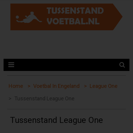
S
k
i
p
Tussenstand Voetbal
t
o
c
o
n
t
Home
Voetbal In Engeland
League One
e
Tussenstand League One
n
t
Tussenstand League One