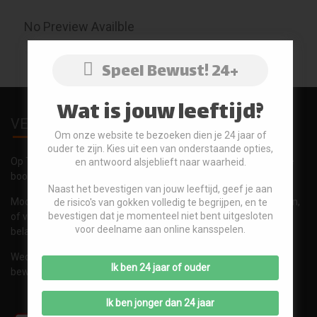
No Preview Availble
Speel Bewust! 24+
Wat is jouw leeftijd?
VERANTWOORD WEDDEN
Om onze website te bezoeken dien je 24 jaar of
ouder te zijn. Kies uit een van onderstaande opties,
Op Tussenstand Voetbal vind u links en verwijzingen naar legale
en antwoord alsjeblieft naar waarheid.
bookmakers uit Nederland.
Naast het bevestigen van jouw leeftijd, geef je aan
Mocht u besluiten bij een van deze online casino’s te gaan spelen,
de risico's van gokken volledig te begrijpen, en te
bevestigen dat je momenteel niet bent uitgesloten
of voetbalweddenschappen te plaatsen, dan wijzen wij u op het
voor deelname aan online kansspelen.
belang van verantwoord gokken.
Wedden voor geld brengt de nodige risico’s met zich mee. Speel
Ik ben 24 jaar of ouder
bewust en 18+
Ik ben jonger dan 24 jaar