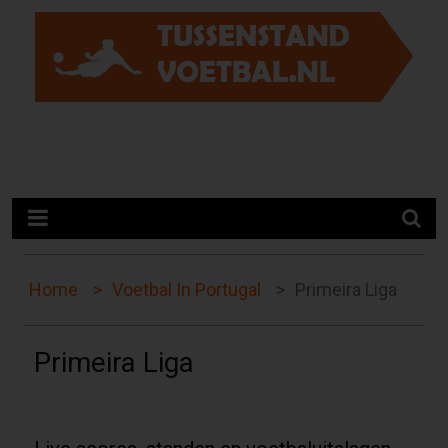
S
k
i
p
Tussenstand Voetbal
t
o
c
o
n
t
Home
Voetbal In Portugal
Primeira Liga
e
n
Primeira Liga
t