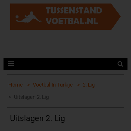
S
k
i
p
Tussenstand Voetbal
t
o
c
o
n
t
Home
Voetbal In Turkije
2. Lig
e
Uitslagen 2. Lig
n
t
Uitslagen 2. Lig