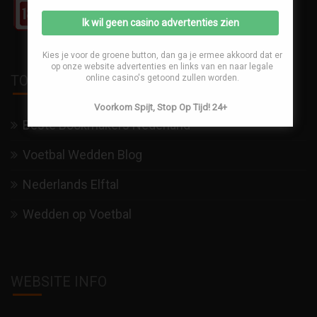
Ik wil geen casino advertenties zien
Kies je voor de groene button, dan ga je ermee akkoord dat er
op onze website advertenties en links van en naar legale
TOP PAGINA’S
online casino's getoond zullen worden.
Voorkom Spijt, Stop Op Tijd! 24+
Beste Bookmakers Nederland
Voetbal Wedden Blog
Nederlands Elftal
Wedden op Voetbal
WEBSITE INFO