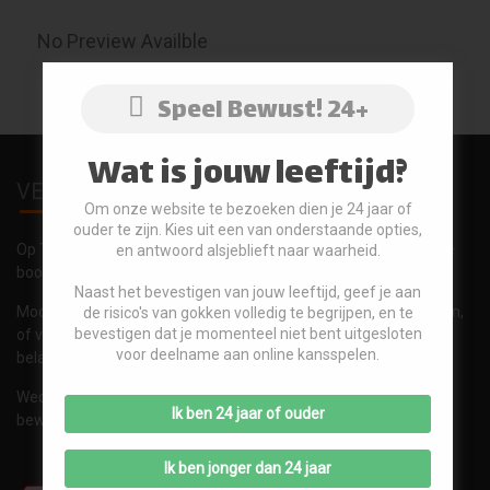
No Preview Availble
Speel Bewust! 24+
Wat is jouw leeftijd?
VERANTWOORD WEDDEN
Om onze website te bezoeken dien je 24 jaar of
ouder te zijn. Kies uit een van onderstaande opties,
Op Tussenstand Voetbal vind u links en verwijzingen naar legale
en antwoord alsjeblieft naar waarheid.
bookmakers uit Nederland.
Naast het bevestigen van jouw leeftijd, geef je aan
Mocht u besluiten bij een van deze online casino’s te gaan spelen,
de risico's van gokken volledig te begrijpen, en te
bevestigen dat je momenteel niet bent uitgesloten
of voetbalweddenschappen te plaatsen, dan wijzen wij u op het
voor deelname aan online kansspelen.
belang van verantwoord gokken.
Wedden voor geld brengt de nodige risico’s met zich mee. Speel
Ik ben 24 jaar of ouder
bewust en 18+
Ik ben jonger dan 24 jaar