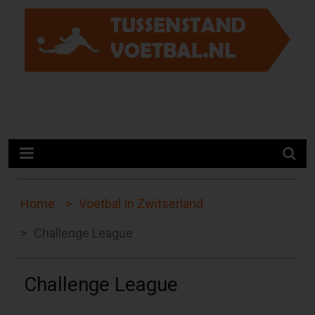
S
k
i
p
Tussenstand Voetbal
t
o
c
o
n
t
Home
Voetbal In Zwitserland
e
Challenge League
n
t
Challenge League