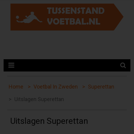
S
k
i
p
Tussenstand Voetbal
t
o
c
o
n
t
Home
Voetbal In Zweden
Superettan
e
Uitslagen Superettan
n
t
Uitslagen Superettan